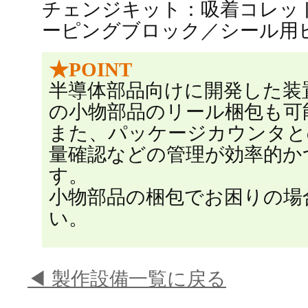
チェンジキット：吸着コレッ
ーピングブロック／シール用
★POINT
半導体部品向けに開発した装
の小物部品のリール梱包も可
また、パッケージカウンタと
量確認などの管理が効率的か
す。
小物部品の梱包でお困りの場
い。
◀ 製作設備一覧に戻る