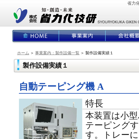
省力
ホーム
＞
事業案内：製作設備一覧
＞ 製作設備実績１
製作設備実績１
自動テーピング機 A
特長
本装置は小型
テーピングす
す。トレーに